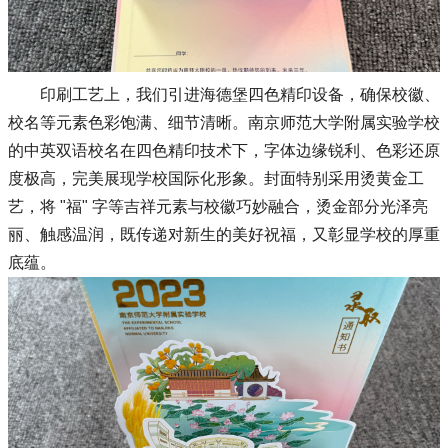
印刷工艺上，我们引进海德堡四色精印设备，确保校徽、
校名等元素色彩饱满、细节清晰。南京师范大学附属实验学校
的中英双语校名在四色精印技术下，字体边缘锐利、色彩还原
度极高，完美展现学校国际化形象。封面特别采用烫黄金工
艺，将 "福" 字等吉祥元素与校徽巧妙融合，烫金部分光泽亮
丽、触感温润，既传递对新生的美好祝福，又彰显学校的厚重
底蕴。